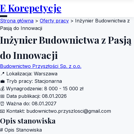
E Korepetycje
Strona główna
>
Oferty pracy
>
Inżynier Budownictwa z
Pasją do Innowacji
Inżynier Budownictwa z Pasją
do Innowacji
Budownictwo Przyszłości Sp. z o.o.
📍
Lokalizacja:
Warszawa
💼
Tryb pracy:
Stacjonarna
💰
Wynagrodzenie:
8 000 - 15 000 zł
📅
Data publikacji:
08.01.2026
⏰
Ważna do:
08.01.2027
📧
Kontakt:
budownictwo.przyszlosci@gmail.com
Opis stanowiska
# Opis Stanowiska