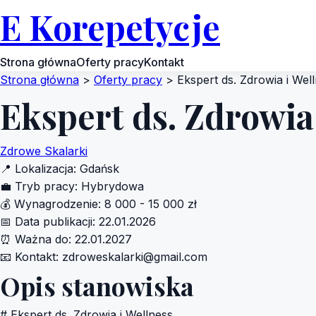
E Korepetycje
Strona główna
Oferty pracy
Kontakt
Strona główna
>
Oferty pracy
>
Ekspert ds. Zdrowia i Wel
Ekspert ds. Zdrowia
Zdrowe Skalarki
📍
Lokalizacja:
Gdańsk
💼
Tryb pracy:
Hybrydowa
💰
Wynagrodzenie:
8 000 - 15 000 zł
📅
Data publikacji:
22.01.2026
⏰
Ważna do:
22.01.2027
📧
Kontakt:
zdroweskalarki@gmail.com
Opis stanowiska
# Ekspert ds. Zdrowia i Wellness