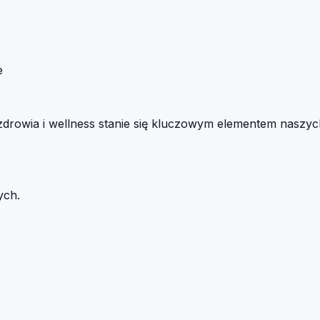
e
drowia i wellness stanie się kluczowym elementem naszych 
ych.